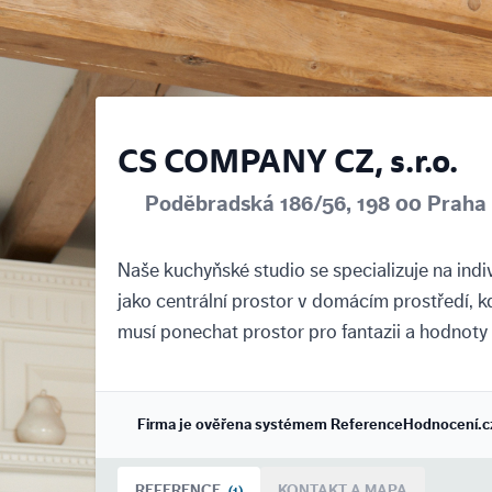
CS COMPANY CZ, s.r.o.
Poděbradská 186/56, 198 00 Praha 
Naše kuchyňské studio se specializuje na indi
jako centrální prostor v domácím prostředí, k
musí ponechat prostor pro fantazii a hodnoty
Firma je ověřena systémem ReferenceHodnocení.c
REFERENCE
KONTAKT A MAPA
(1)