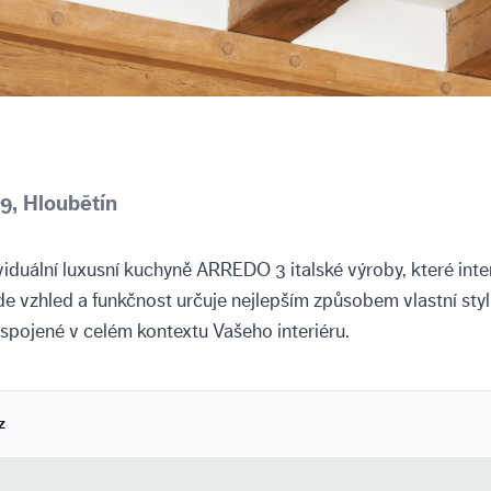
9, Hloubětín
viduální luxusní kuchyně ARREDO 3 italské výroby, které int
de vzhled a funkčnost určuje nejlepším způsobem vlastní styl
 spojené v celém kontextu Vašeho interiéru.
z